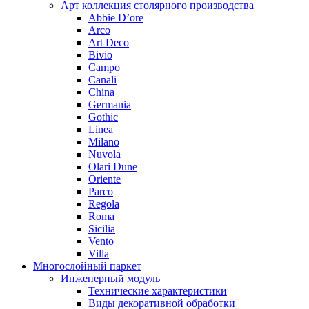
Арт коллекция столярного производства
Abbie D’ore
Arco
Art Deco
Bivio
Campo
Canali
China
Germania
Gothic
Linea
Milano
Nuvola
Olari Dune
Oriente
Parco
Regola
Roma
Sicilia
Vento
Villa
Многослойный паркет
Инженерный модуль
Технические характеристики
Виды декоративной обработки