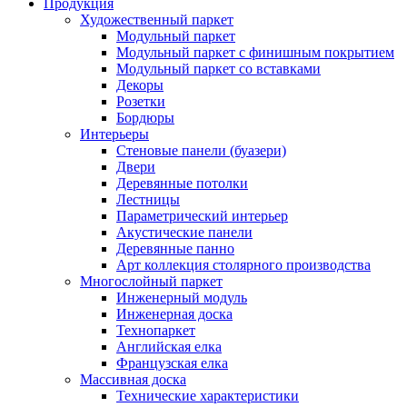
Продукция
Художественный паркет
Модульный паркет
Модульный паркет с финишным покрытием
Модульный паркет со вставками
Декоры
Розетки
Бордюры
Интерьеры
Стеновые панели (буазери)
Двери
Деревянные потолки
Лестницы
Параметрический интерьер
Акустические панели
Деревянные панно
Арт коллекция столярного производства
Многослойный паркет
Инженерный модуль
Инженерная доска
Технопаркет
Английская елка
Французская елка
Массивная доска
Технические характеристики