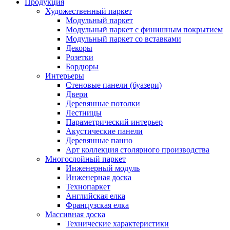
Продукция
Художественный паркет
Модульный паркет
Модульный паркет с финишным покрытием
Модульный паркет со вставками
Декоры
Розетки
Бордюры
Интерьеры
Стеновые панели (буазери)
Двери
Деревянные потолки
Лестницы
Параметрический интерьер
Акустические панели
Деревянные панно
Арт коллекция столярного производства
Многослойный паркет
Инженерный модуль
Инженерная доска
Технопаркет
Английская елка
Французская елка
Массивная доска
Технические характеристики