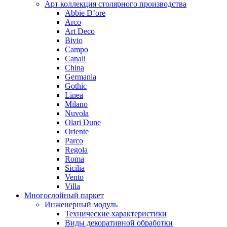
Арт коллекция столярного производства
Abbie D’ore
Arco
Art Deco
Bivio
Campo
Canali
China
Germania
Gothic
Linea
Milano
Nuvola
Olari Dune
Oriente
Parco
Regola
Roma
Sicilia
Vento
Villa
Многослойный паркет
Инженерный модуль
Технические характеристики
Виды декоративной обработки