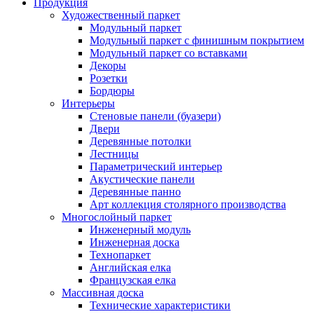
Продукция
Художественный паркет
Модульный паркет
Модульный паркет с финишным покрытием
Модульный паркет со вставками
Декоры
Розетки
Бордюры
Интерьеры
Стеновые панели (буазери)
Двери
Деревянные потолки
Лестницы
Параметрический интерьер
Акустические панели
Деревянные панно
Арт коллекция столярного производства
Многослойный паркет
Инженерный модуль
Инженерная доска
Технопаркет
Английская елка
Французская елка
Массивная доска
Технические характеристики