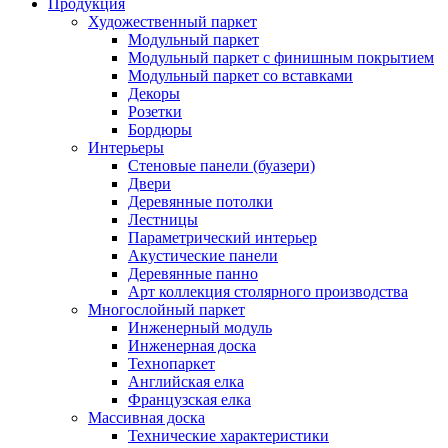
Продукция
Художественный паркет
Модульный паркет
Модульный паркет с финишным покрытием
Модульный паркет со вставками
Декоры
Розетки
Бордюры
Интерьеры
Стеновые панели (буазери)
Двери
Деревянные потолки
Лестницы
Параметрический интерьер
Акустические панели
Деревянные панно
Арт коллекция столярного производства
Многослойный паркет
Инженерный модуль
Инженерная доска
Технопаркет
Английская елка
Французская елка
Массивная доска
Технические характеристики