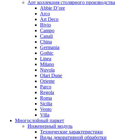
Арт коллекция столярного производства
Abbie D’ore
Arco
Art Deco
Bivio
Campo
Canali
China
Germania
Gothic
Linea
Milano
Nuvola
Olari Dune
Oriente
Parco
Regola
Roma
Sicilia
Vento
Villa
Многослойный паркет
Инженерный модуль
Технические характеристики
Виды декоративной обработки