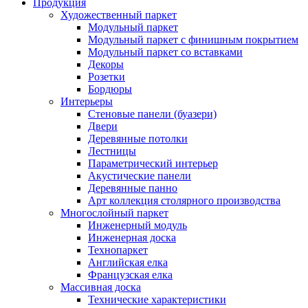
Продукция
Художественный паркет
Модульный паркет
Модульный паркет с финишным покрытием
Модульный паркет со вставками
Декоры
Розетки
Бордюры
Интерьеры
Стеновые панели (буазери)
Двери
Деревянные потолки
Лестницы
Параметрический интерьер
Акустические панели
Деревянные панно
Арт коллекция столярного производства
Многослойный паркет
Инженерный модуль
Инженерная доска
Технопаркет
Английская елка
Французская елка
Массивная доска
Технические характеристики