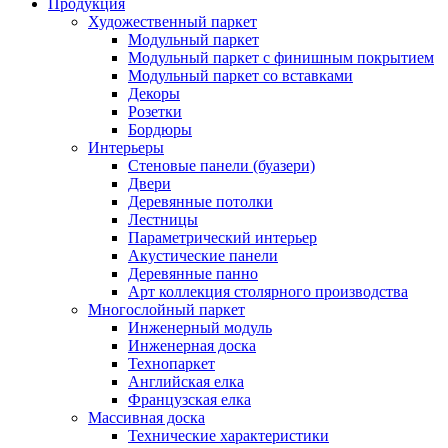
Продукция
Художественный паркет
Модульный паркет
Модульный паркет с финишным покрытием
Модульный паркет со вставками
Декоры
Розетки
Бордюры
Интерьеры
Стеновые панели (буазери)
Двери
Деревянные потолки
Лестницы
Параметрический интерьер
Акустические панели
Деревянные панно
Арт коллекция столярного производства
Многослойный паркет
Инженерный модуль
Инженерная доска
Технопаркет
Английская елка
Французская елка
Массивная доска
Технические характеристики