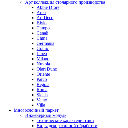
Арт коллекция столярного производства
Abbie D’ore
Arco
Art Deco
Bivio
Campo
Canali
China
Germania
Gothic
Linea
Milano
Nuvola
Olari Dune
Oriente
Parco
Regola
Roma
Sicilia
Vento
Villa
Многослойный паркет
Инженерный модуль
Технические характеристики
Виды декоративной обработки