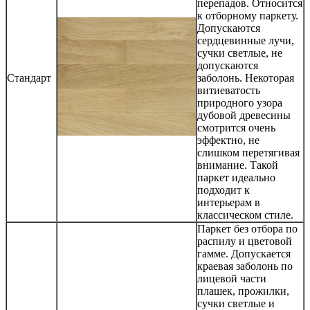
перепадов. Относится
к отборному паркету.
Допускаются
сердцевинные лучи,
сучки светлые, не
допускаются
Стандарт
заболонь. Некоторая
витиеватость
природного узора
дубовой древесины
смотрится очень
эффектно, не
слишком перетягивая
внимание. Такой
паркет идеально
подходит к
интерьерам в
классическом стиле.
Паркет без отбора по
распилу и цветовой
гамме. Допускается
краевая заболонь по
лицевой части
плашек, прожилки,
сучки светлые и