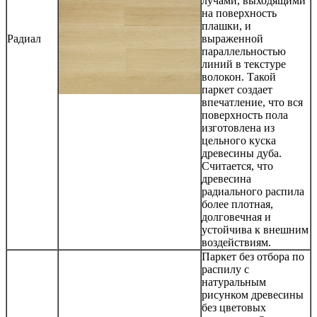
лучами, выходящими
на поверхность
плашки, и
Радиал
выраженной
параллельностью
линий в текстуре
волокон. Такой
паркет создает
впечатление, что вся
поверхность пола
изготовлена из
цельного куска
древесины дуба.
Считается, что
древесина
радиального распила
более плотная,
долговечная и
устойчива к внешним
воздействиям.
Паркет без отбора по
распилу с
натуральным
рисунком древесины
без цветовых