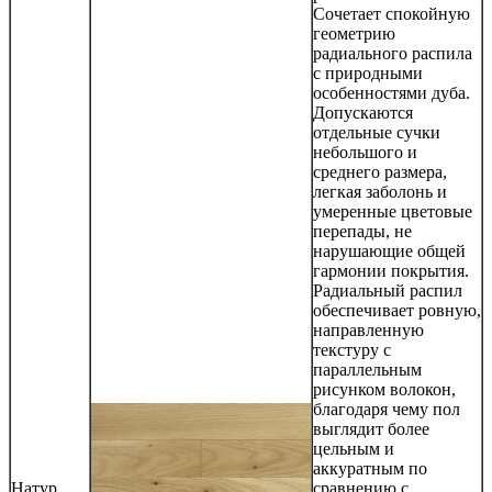
Сочетает спокойную
геометрию
радиального распила
с природными
особенностями дуба.
Допускаются
отдельные сучки
небольшого и
среднего размера,
легкая заболонь и
умеренные цветовые
перепады, не
нарушающие общей
гармонии покрытия.
Радиальный распил
обеспечивает ровную,
направленную
текстуру с
параллельным
рисунком волокон,
благодаря чему пол
выглядит более
цельным и
аккуратным по
Натур
сравнению с