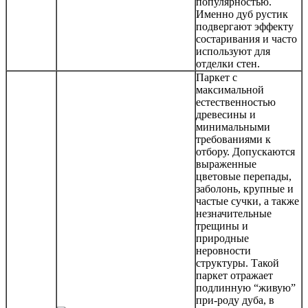
популярностью.
Именно дуб рустик
подвергают эффекту
состаривания и часто
используют для
отделки стен.
Паркет с
максимальной
естественностью
древесины и
минимальными
требованиями к
отбору. Допускаются
выраженные
цветовые перепады,
заболонь, крупные и
частые сучки, а также
незначительные
трещины и
природные
неровности
структуры. Такой
паркет отражает
подлинную “живую”
при-роду дуба, в