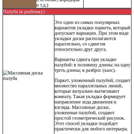
и т.д.)
Палуба (в разбежку)
Это один из самых популярных
вариантов укладки паркета, который
допускает вариации. При этом виде
укладки доски располагаются
параллельно, со сдвигом
относительно друг друга.
Варианты сдвига при укладке
палубой: в половину длины; на одну
треть длины; в разброс (хаос).
Паркет, уложенный палубой, создает
множество параллельных линий,
которые визуально вытягивают
комнату. Такая укладка формирует
направление хода движения и
взгляда. Массивные доски,
уложенные палубой, создают
простой геометрический рисунок.
Этот способ укладки подойдет
практически для любого интерьера.