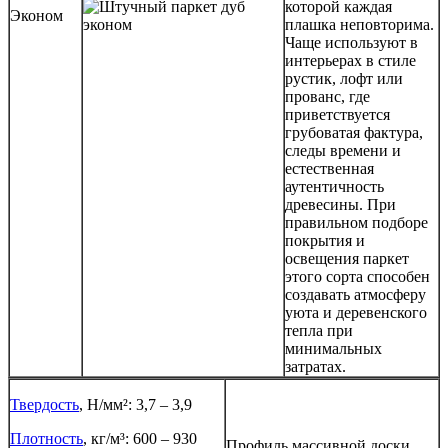
которой каждая
Эконом
плашка неповторима.
Чаще используют в
интерьерах в стиле
рустик, лофт или
прованс, где
приветствуется
грубоватая фактура,
следы времени и
естественная
аутентичность
древесины. При
правильном подборе
покрытия и
освещения паркет
этого сорта способен
создавать атмосферу
уюта и деревенского
тепла при
минимальных
затратах.
Твердость
, Н/мм²: 3,7 – 3,9
Плотность
, кг/м³: 600 – 930
Профиль массивной доски