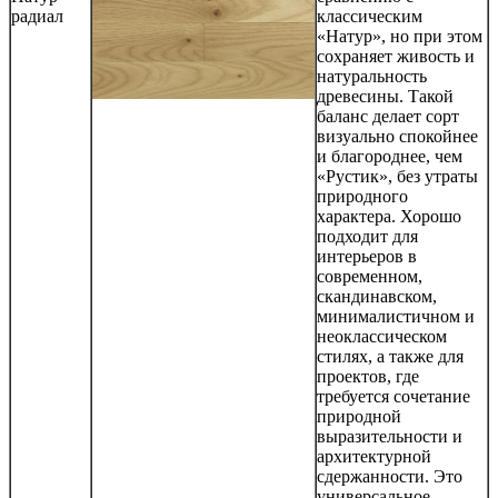
радиал
классическим
«Натур», но при этом
сохраняет живость и
натуральность
древесины. Такой
баланс делает сорт
визуально спокойнее
и благороднее, чем
«Рустик», без утраты
природного
характера. Хорошо
подходит для
интерьеров в
современном,
скандинавском,
минималистичном и
неоклассическом
стилях, а также для
проектов, где
требуется сочетание
природной
выразительности и
архитектурной
сдержанности. Это
универсальное