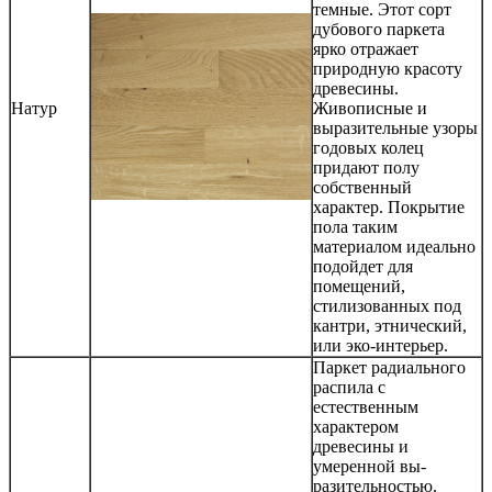
темные. Этот сорт
дубового паркета
ярко отражает
природную красоту
древесины.
Натур
Живописные и
выразительные узоры
годовых колец
придают полу
собственный
характер. Покрытие
пола таким
материалом идеально
подойдет для
помещений,
стилизованных под
кантри, этнический,
или эко-интерьер.
Паркет радиального
распила с
естественным
характером
древесины и
умеренной вы-
разительностью.