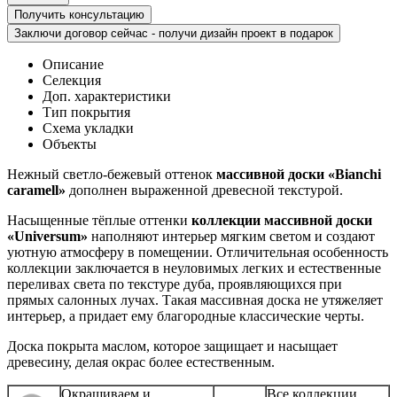
Получить консультацию
Заключи договор сейчас - получи дизайн проект в подарок
Описание
Селекция
Доп. характеристики
Тип покрытия
Схема укладки
Объекты
Нежный светло-бежевый оттенок
массивной доски «Bianchi
caramell»
дополнен выраженной древесной текстурой.
Насыщенные тёплые оттенки
коллекции массивной доски
«Universum»
наполняют интерьер мягким светом и создают
уютную атмосферу в помещении. Отличительная особенность
коллекции заключается в неуловимых легких и естественные
переливах света по текстуре дуба, проявляющихся при
прямых салонных лучах. Такая массивная доска не утяжеляет
интерьер, а придает ему благородные классические черты.
Доска покрыта маслом, которое защищает и насыщает
древесину, делая окрас более естественным.
Окрашиваем и
Все коллекции