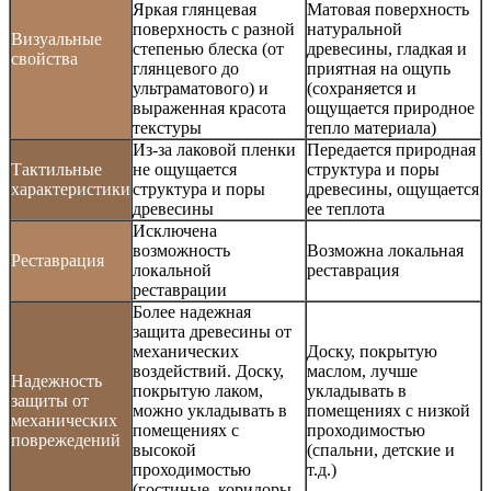
Яркая глянцевая
Матовая поверхность
поверхность с разной
натуральной
Визуальные
степенью блеска (от
древесины, гладкая и
свойства
глянцевого до
приятная на ощупь
ультраматового) и
(сохраняется и
выраженная красота
ощущается природное
текстуры
тепло материала)
Из-за лаковой пленки
Передается природная
Тактильные
не ощущается
структура и поры
характеристики
структура и поры
древесины, ощущается
древесины
ее теплота
Исключена
возможность
Возможна локальная
Реставрация
локальной
реставрация
реставрации
Более надежная
защита древесины от
механических
Доску, покрытую
воздействий. Доску,
маслом, лучше
Надежность
покрытую лаком,
укладывать в
защиты от
можно укладывать в
помещениях с низкой
механических
помещениях с
проходимостью
поврежедений
высокой
(спальни, детские и
проходимостью
т.д.)
(гостиные, коридоры