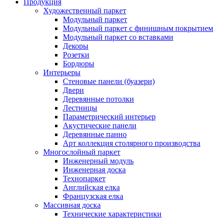
Продукция
Художественный паркет
Модульный паркет
Модульный паркет с финишным покрытием
Модульный паркет со вставками
Декоры
Розетки
Бордюры
Интерьеры
Стеновые панели (буазери)
Двери
Деревянные потолки
Лестницы
Параметрический интерьер
Акустические панели
Деревянные панно
Арт коллекция столярного производства
Многослойный паркет
Инженерный модуль
Инженерная доска
Технопаркет
Английская елка
Французская елка
Массивная доска
Технические характеристики