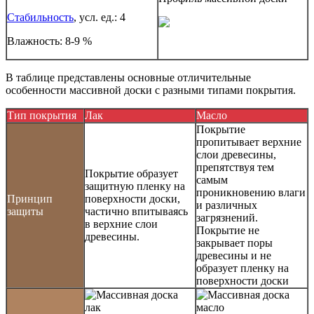
Стабильность
, усл. ед.: 4
Влажность: 8-9 %
В таблице представлены основные отличительные
особенности массивной доски с разными типами покрытия.
Тип покрытия
Лак
Масло
Покрытие
пропитывает верхние
слои древесины,
препятствуя тем
Покрытие образует
самым
защитную пленку на
проникновению влаги
Принцип
поверхности доски,
и различных
защиты
частично впитываясь
загрязнений.
в верхние слои
Покрытие не
древесины.
закрывает поры
древесины и не
образует пленку на
поверхности доски