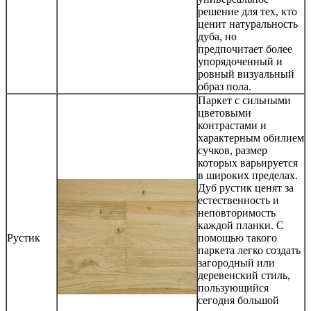
решение для тех, кто
ценит натуральность
дуба, но
предпочитает более
упорядоченный и
ровный визуальный
образ пола.
Паркет с сильными
цветовыми
контрастами и
характерным обилием
сучков, размер
которых варьируется
в широких пределах.
Дуб рустик ценят за
естественность и
неповторимость
каждой планки. С
Рустик
помощью такого
паркета легко создать
загородный или
деревенский стиль,
пользующийся
сегодня большой