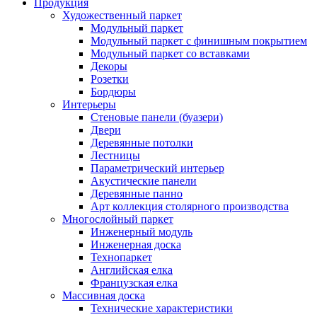
Продукция
Художественный паркет
Модульный паркет
Модульный паркет с финишным покрытием
Модульный паркет со вставками
Декоры
Розетки
Бордюры
Интерьеры
Стеновые панели (буазери)
Двери
Деревянные потолки
Лестницы
Параметрический интерьер
Акустические панели
Деревянные панно
Арт коллекция столярного производства
Многослойный паркет
Инженерный модуль
Инженерная доска
Технопаркет
Английская елка
Французская елка
Массивная доска
Технические характеристики