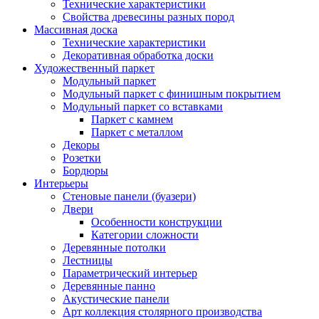
Технические характеристики
Свойства древесины разных пород
Массивная доска
Технические характеристики
Декоративная обработка доски
Художественный паркет
Модульный паркет
Модульный паркет с финишным покрытием
Модульный паркет со вставками
Паркет с камнем
Паркет с металлом
Декоры
Розетки
Бордюры
Интерьеры
Стеновые панели (буазери)
Двери
Особенности конструкции
Категории сложности
Деревянные потолки
Лестницы
Параметрический интерьер
Деревянные панно
Акустические панели
Арт коллекция столярного производства