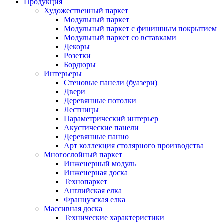
Продукция
Художественный паркет
Модульный паркет
Модульный паркет с финишным покрытием
Модульный паркет со вставками
Декоры
Розетки
Бордюры
Интерьеры
Стеновые панели (буазери)
Двери
Деревянные потолки
Лестницы
Параметрический интерьер
Акустические панели
Деревянные панно
Арт коллекция столярного производства
Многослойный паркет
Инженерный модуль
Инженерная доска
Технопаркет
Английская елка
Французская елка
Массивная доска
Технические характеристики