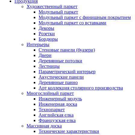
Продукция
Художественный паркет
Модульный паркет
Модульный паркет с финишным покрытием
Модульный паркет со вставками
Декоры
Розетки
Бордюры
Интерьеры
Стеновые панели (буазери)
Двери
Деревянные потолки
Лестницы
Параметрический интерьер
Акустические панели
Деревянные панно
Арт коллекция столярного производства
Многослойный паркет
Инженерный модуль
Инженерная доска
Технопаркет
Английская елка
Французская елка
Массивная доска
Технические характеристики