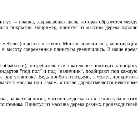
нтус – планка, закрывающая щель, которая образуется между
ого покрытия. Например, плинтус из массива дерева хорошо
 мебели (впритык к стене). Многое изменилось, конструкции
А в высоту современные плинтусы увеличились. В наше время
обработки), потребитель все тщательнее подходит к вопросу
стандартов "под пол" и под "наличник", подбирают под каждую
а при установке. Ведь прибить гвоздями, а может, прикрутить
ваются маслом или лаком, а после дорабатываются некоторые
а, паркетная доска, массивные доска и т.д. Плинтусы к этим
почтениям. Плинтус из массива дерева разных производителей