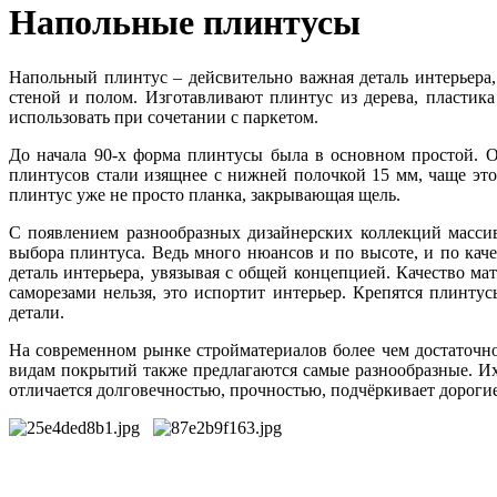
Напольные плинтусы
Напольный плинтус – дейсвительно важная деталь интерьера
стеной и полом. Изготавливают плинтус из дерева, пласти
использовать при сочетании с паркетом.
До начала 90-х форма плинтусы была в основном простой. О
плинтусов стали изящнее с нижней полочкой 15 мм, чаще эт
плинтус уже не просто планка, закрывающая щель.
С появлением разнообразных дизайнерских коллекций массив
выбора плинтуса. Ведь много нюансов и по высоте, и по каче
деталь интерьера, увязывая с общей концепцией. Качество ма
саморезами нельзя, это испортит интерьер. Крепятся плинт
детали.
На современном рынке стройматериалов более чем достаточно
видам покрытий также предлагаются самые разнообразные. Их
отличается долговечностью, прочностью, подчёркивает дороги