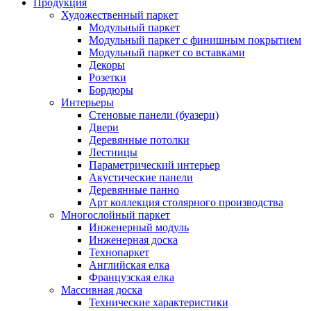
Продукция
Художественный паркет
Модульный паркет
Модульный паркет с финишным покрытием
Модульный паркет со вставками
Декоры
Розетки
Бордюры
Интерьеры
Стеновые панели (буазери)
Двери
Деревянные потолки
Лестницы
Параметрический интерьер
Акустические панели
Деревянные панно
Арт коллекция столярного производства
Многослойный паркет
Инженерный модуль
Инженерная доска
Технопаркет
Английская елка
Французская елка
Массивная доска
Технические характеристики