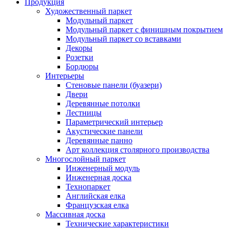
Продукция
Художественный паркет
Модульный паркет
Модульный паркет с финишным покрытием
Модульный паркет со вставками
Декоры
Розетки
Бордюры
Интерьеры
Стеновые панели (буазери)
Двери
Деревянные потолки
Лестницы
Параметрический интерьер
Акустические панели
Деревянные панно
Арт коллекция столярного производства
Многослойный паркет
Инженерный модуль
Инженерная доска
Технопаркет
Английская елка
Французская елка
Массивная доска
Технические характеристики