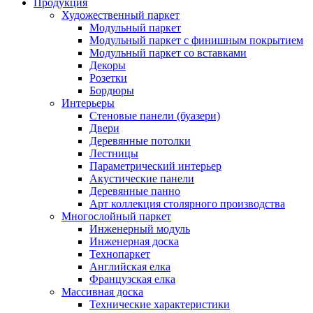
Продукция
Художественный паркет
Модульный паркет
Модульный паркет с финишным покрытием
Модульный паркет со вставками
Декоры
Розетки
Бордюры
Интерьеры
Стеновые панели (буазери)
Двери
Деревянные потолки
Лестницы
Параметрический интерьер
Акустические панели
Деревянные панно
Арт коллекция столярного производства
Многослойный паркет
Инженерный модуль
Инженерная доска
Технопаркет
Английская елка
Французская елка
Массивная доска
Технические характеристики