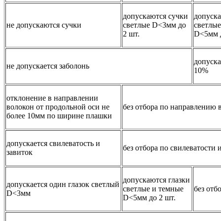
допускаются сучки
допуска
не допускаются сучки
светлые D<3мм до
светлы
2 шт.
D<5мм д
допуска
не допускается заболонь
10%
отклонение в направлении
волокон от продольной оси не
без отбора по направлению 
более 10мм по ширине плашки
допускается свилеватость и
без отбора по свилеватости 
завиток
допускаются глазки
допускается один глазок светлый
светлые и темные
без отб
D<3мм
D<5мм до 2 шт.