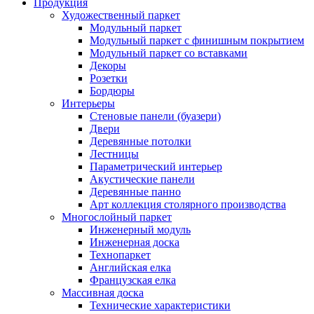
Продукция
Художественный паркет
Модульный паркет
Модульный паркет с финишным покрытием
Модульный паркет со вставками
Декоры
Розетки
Бордюры
Интерьеры
Стеновые панели (буазери)
Двери
Деревянные потолки
Лестницы
Параметрический интерьер
Акустические панели
Деревянные панно
Арт коллекция столярного производства
Многослойный паркет
Инженерный модуль
Инженерная доска
Технопаркет
Английская елка
Французская елка
Массивная доска
Технические характеристики