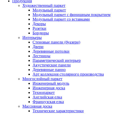
Продукция
Художественный паркет
Модульный паркет
Модульный паркет с финишным покрытием
Модульный паркет со вставками
Декоры
Розетки
Бордюры
Интерьеры
Стеновые панели (буазери)
Двери
Деревянные потолки
Лестницы
Параметрический интерьер
Акустические панели
Деревянные панно
Арт коллекция столярного производства
Многослойный паркет
Инженерный модуль
Инженерная доска
Технопаркет
Английская елка
Французская елка
Массивная доска
Технические характеристики