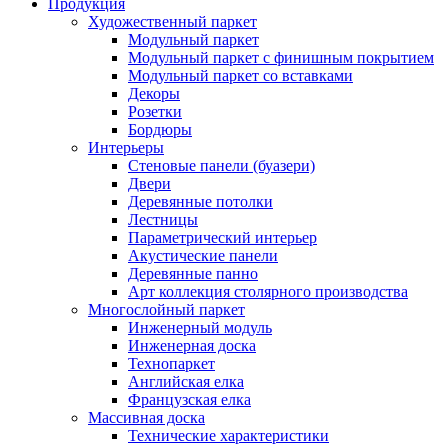
Продукция
Художественный паркет
Модульный паркет
Модульный паркет с финишным покрытием
Модульный паркет со вставками
Декоры
Розетки
Бордюры
Интерьеры
Стеновые панели (буазери)
Двери
Деревянные потолки
Лестницы
Параметрический интерьер
Акустические панели
Деревянные панно
Арт коллекция столярного производства
Многослойный паркет
Инженерный модуль
Инженерная доска
Технопаркет
Английская елка
Французская елка
Массивная доска
Технические характеристики