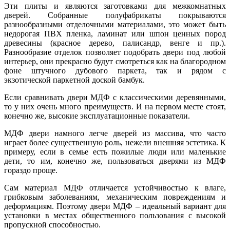
Эти плиты и являются заготовками для межкомнатных
дверей. Собранные полуфабрикаты покрываются
разнообразными отделочными материалами, это может быть
недорогая ПВХ пленка, ламинат или шпон ценных пород
древесины (красное дерево, палисандр, венге и пр.).
Разнообразие отделок позволяет подобрать двери под любой
интерьер, они прекрасно будут смотреться как на благородном
фоне штучного дубового паркета, так и рядом с
экзотической паркетной доской бамбук.
Если сравнивать двери МДФ с классическими деревянными,
то у них очень много преимуществ. И на первом месте стоят,
конечно же, высокие эксплуатационные показатели.
МДФ двери намного легче дверей из массива, что часто
играет более существенную роль, нежели внешняя эстетика. К
примеру, если в семье есть пожилые люди или маленькие
дети, то им, конечно же, пользоваться дверями из МДФ
гораздо проще.
Сам материал МДФ отличается устойчивостью к влаге,
грибковым заболеваниям, механическим повреждениям и
деформациям. Поэтому двери МДФ – идеальный вариант для
установки в местах общественного пользования с высокой
пропускной способностью.