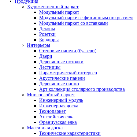
Продукция
Художественный паркет
Модульный паркет
Модульный паркет с финишным покрытием
Модульный паркет со вставками
Декоры
Розетки
Бордюры
Интерьеры
Стеновые панели (буазери)
Двери
Деревянные потолки
Лестницы
Параметрический интерьер
Акустические панели
Деревянные панно
Арт коллекция столярного производства
Многослойный паркет
Инженерный модуль
Инженерная доска
Технопаркет
Английская елка
Французская елка
Массивная доска
Технические характеристики