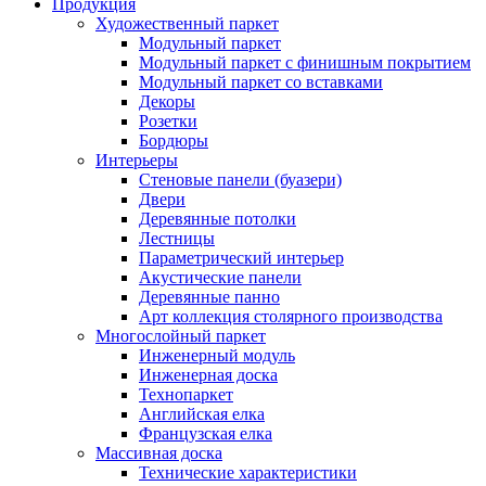
Продукция
Художественный паркет
Модульный паркет
Модульный паркет с финишным покрытием
Модульный паркет со вставками
Декоры
Розетки
Бордюры
Интерьеры
Стеновые панели (буазери)
Двери
Деревянные потолки
Лестницы
Параметрический интерьер
Акустические панели
Деревянные панно
Арт коллекция столярного производства
Многослойный паркет
Инженерный модуль
Инженерная доска
Технопаркет
Английская елка
Французская елка
Массивная доска
Технические характеристики