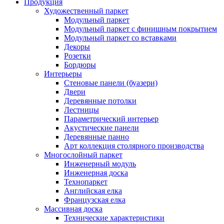
Продукция
Художественный паркет
Модульный паркет
Модульный паркет с финишным покрытием
Модульный паркет со вставками
Декоры
Розетки
Бордюры
Интерьеры
Стеновые панели (буазери)
Двери
Деревянные потолки
Лестницы
Параметрический интерьер
Акустические панели
Деревянные панно
Арт коллекция столярного производства
Многослойный паркет
Инженерный модуль
Инженерная доска
Технопаркет
Английская елка
Французская елка
Массивная доска
Технические характеристики