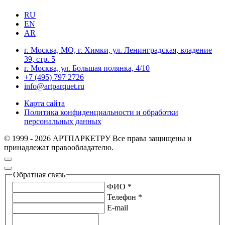
RU
EN
AR
г. Москва, МО, г. Химки, ул. Ленинградская, владение
39, стр. 5
г. Москва, ул. Большая полянка, 4/10
+7 (495) 797 2726
info@artparquet.ru
Карта сайта
Политика конфиденциальности и обработки
персональных данных
© 1999 - 2026 АРТПАРКЕТРУ Все права защищены и
принадлежат правообладателю.
Обратная связь
ФИО *
Телефон *
E-mail