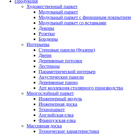
Продукция
Художественный паркет
Модульный паркет
Модульный паркет с финишным покрытием
Модульный паркет со вставками
Декоры
Розетки
Бордюры
Интерьеры
Стеновые панели (буазери)
Двери
Деревянные потолки
Лестницы
Параметрический интерьер
Акустические панели
Деревянные панно
Арт коллекция столярного производства
Многослойный паркет
Инженерный модуль
Инженерная доска
Технопаркет
Английская елка
Французская елка
Массивная доска
Технические характеристики