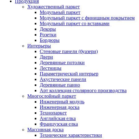
Продукция
Художественный паркет
Модульный паркет
Модульный паркет с финишным покрытием
Модульный паркет со вставками
Декоры
Розетки
Бордюры
Интерьеры
Стеновые панели (буазери)
Двери
Деревянные потолки
Лестницы
Параметрический интерьер
Акустические панели
Деревянные панно
Арт коллекция столярного производства
Многослойный паркет
Инженерный модуль
Инженерная доска
Технопаркет
Английская елка
Французская елка
Массивная доска
Технические характеристики