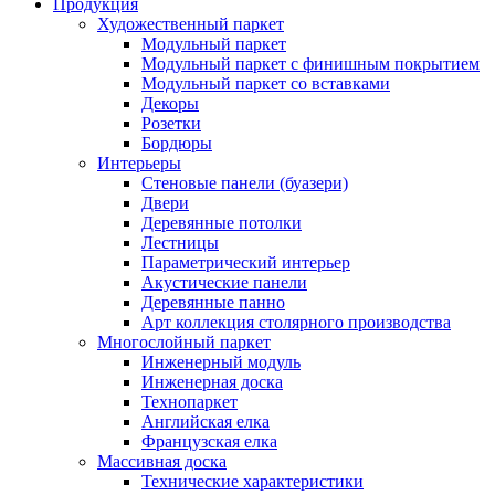
Продукция
Художественный паркет
Модульный паркет
Модульный паркет с финишным покрытием
Модульный паркет со вставками
Декоры
Розетки
Бордюры
Интерьеры
Стеновые панели (буазери)
Двери
Деревянные потолки
Лестницы
Параметрический интерьер
Акустические панели
Деревянные панно
Арт коллекция столярного производства
Многослойный паркет
Инженерный модуль
Инженерная доска
Технопаркет
Английская елка
Французская елка
Массивная доска
Технические характеристики