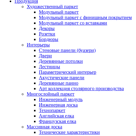
Продукция
Художественный паркет
Модульный паркет
Модульный паркет с финишным покрытием
Модульный паркет со вставками
Декоры
Розетки
Бордюры
Интерьеры
Стеновые панели (буазери)
Двери
Деревянные потолки
Лестницы
Параметрический интерьер
Акустические панели
Деревянные панно
Арт коллекция столярного производства
Многослойный паркет
Инженерный модуль
Инженерная доска
Технопаркет
Английская елка
Французская елка
Массивная доска
Технические характеристики