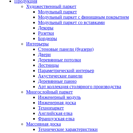
Продукция
Художественный паркет
Модульный паркет
Модульный паркет с финишным покрытием
Модульный паркет со вставками
Декоры
Розетки
Бордюры
Интерьеры
Стеновые панели (буазери)
Двери
Деревянные потолки
Лестницы
Параметрический интерьер
Акустические панели
Деревянные панно
Арт коллекция столярного производства
Многослойный паркет
Инженерный модуль
Инженерная доска
Технопаркет
Английская елка
Французская елка
Массивная доска
Технические характеристики