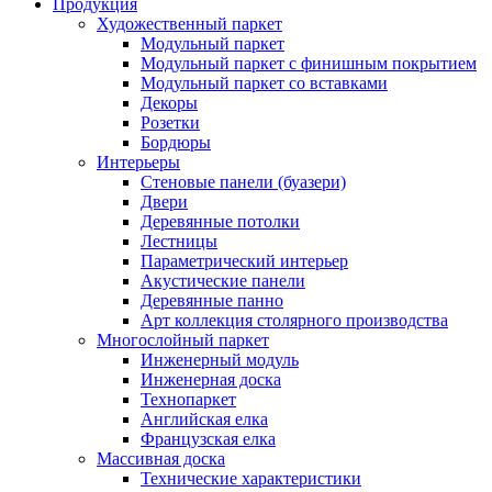
Продукция
Художественный паркет
Модульный паркет
Модульный паркет с финишным покрытием
Модульный паркет со вставками
Декоры
Розетки
Бордюры
Интерьеры
Стеновые панели (буазери)
Двери
Деревянные потолки
Лестницы
Параметрический интерьер
Акустические панели
Деревянные панно
Арт коллекция столярного производства
Многослойный паркет
Инженерный модуль
Инженерная доска
Технопаркет
Английская елка
Французская елка
Массивная доска
Технические характеристики