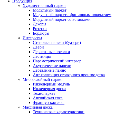
Продукция
Художественный паркет
Модульный паркет
Модульный паркет с финишным покрытием
Модульный паркет со вставками
Декоры
Розетки
Бордюры
Интерьеры
Стеновые панели (буазери)
Двери
Деревянные потолки
Лестницы
Параметрический интерьер
Акустические панели
Деревянные панно
Арт коллекция столярного производства
Многослойный паркет
Инженерный модуль
Инженерная доска
Технопаркет
Английская елка
Французская елка
Массивная доска
Технические характеристики