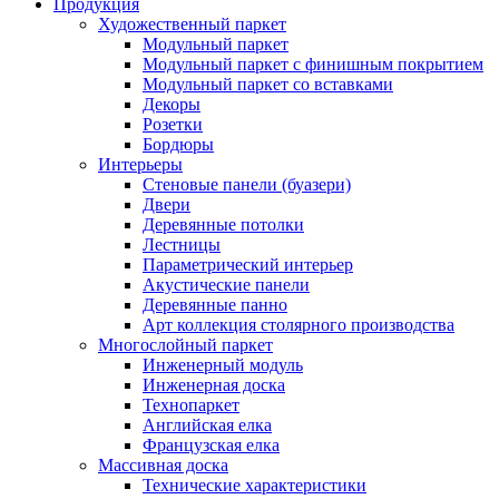
Продукция
Художественный паркет
Модульный паркет
Модульный паркет с финишным покрытием
Модульный паркет со вставками
Декоры
Розетки
Бордюры
Интерьеры
Стеновые панели (буазери)
Двери
Деревянные потолки
Лестницы
Параметрический интерьер
Акустические панели
Деревянные панно
Арт коллекция столярного производства
Многослойный паркет
Инженерный модуль
Инженерная доска
Технопаркет
Английская елка
Французская елка
Массивная доска
Технические характеристики