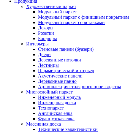
Продукция
Художественный паркет
Модульный паркет
Модульный паркет с финишным покрытием
Модульный паркет со вставками
Декоры
Розетки
Бордюры
Интерьеры
Стеновые панели (буазери)
Двери
Деревянные потолки
Лестницы
Параметрический интерьер
Акустические панели
Деревянные панно
Арт коллекция столярного производства
Многослойный паркет
Инженерный модуль
Инженерная доска
Технопаркет
Английская елка
Французская елка
Массивная доска
Технические характеристики