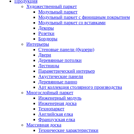
Продукция
Художественный паркет
Модульный паркет
Модульный паркет с финишным покрытием
Модульный паркет со вставками
Декоры
Розетки
Бордюры
Интерьеры
Стеновые панели (буазери)
Двери
Деревянные потолки
Лестницы
Параметрический интерьер
Акустические панели
Деревянные панно
Арт коллекция столярного производства
Многослойный паркет
Инженерный модуль
Инженерная доска
Технопаркет
Английская елка
Французская елка
Массивная доска
Технические характеристики