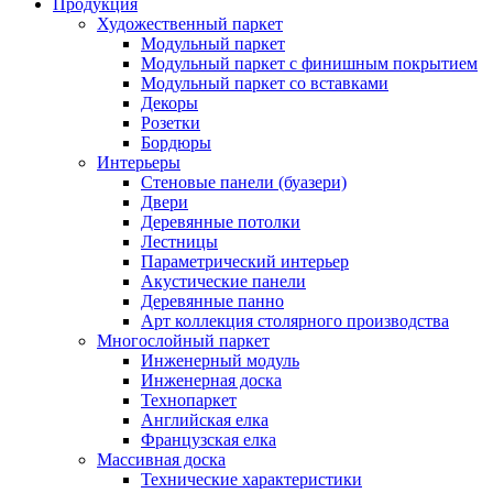
Продукция
Художественный паркет
Модульный паркет
Модульный паркет с финишным покрытием
Модульный паркет со вставками
Декоры
Розетки
Бордюры
Интерьеры
Стеновые панели (буазери)
Двери
Деревянные потолки
Лестницы
Параметрический интерьер
Акустические панели
Деревянные панно
Арт коллекция столярного производства
Многослойный паркет
Инженерный модуль
Инженерная доска
Технопаркет
Английская елка
Французская елка
Массивная доска
Технические характеристики