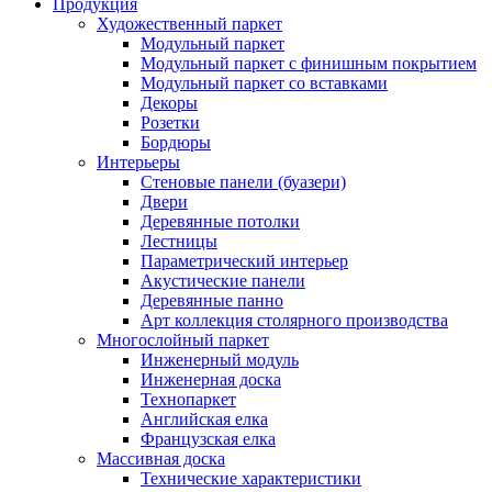
Продукция
Художественный паркет
Модульный паркет
Модульный паркет с финишным покрытием
Модульный паркет со вставками
Декоры
Розетки
Бордюры
Интерьеры
Стеновые панели (буазери)
Двери
Деревянные потолки
Лестницы
Параметрический интерьер
Акустические панели
Деревянные панно
Арт коллекция столярного производства
Многослойный паркет
Инженерный модуль
Инженерная доска
Технопаркет
Английская елка
Французская елка
Массивная доска
Технические характеристики