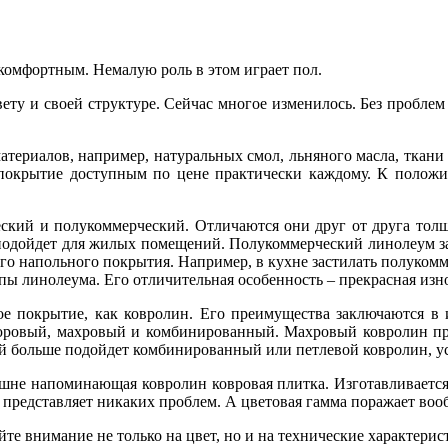
комфортным. Немалую роль в этом играет пол.
ету и своей структуре. Сейчас многое изменилось. Без пробле
атериалов, например, натуральных смол, льняного масла, ткани 
е покрытие доступным по цене практически каждому. К полож
еский и полукоммерческий. Отличаются они друг от друга толщ
одойдет для жилых помещений. Полукоммерческий линолеум зас
ого напольного покрытия. Например, в кухне застилать полуко
пы линолеума. Его отличительная особенность – прекрасная изн
ое покрытие, как ковролин. Его преимущества заключаются в 
елюровый, махровый и комбинированный. Махровый ковролин пре
ей больше подойдет комбинированный или петлевой ковролин, у
ешне напоминающая ковролин ковровая плитка. Изготавливаетс
е представляет никаких проблем. А цветовая гамма поражает воо
 внимание не только на цвет, но и на технические характерис