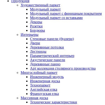
Продукция
Художественный паркет
Модульный паркет
Модульный паркет с финишным покрытием
Модульный паркет со вставками
Декоры
Розетки
Бордюры
Интерьеры
Стеновые панели (буазери)
Двери
Деревянные потолки
Лестницы
Параметрический интерьер
Акустические панели
Деревянные панно
Арт коллекция столярного производства
Многослойный паркет
Инженерный модуль
Инженерная доска
Технопаркет
Английская елка
Французская елка
Массивная доска
Технические характеристики