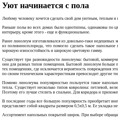
Уют начинается с пола
Любому человеку хочется сделать свой дом уютным, теплым и 
Раньше полы во всех домах были однотипны, одинаковы по цв
интерьеру, кроме этого - еще и функциональное.
Ранее линолеум изготавливался из довольно-таки недешевых м
из поливинилхлорида, что помогло сделать такое напольно
хорошую износостойкость и широкую цветовую гамму.
Существует три разновидности линолеума: бытовой, коммерч
они для разных типов помещения. Бытовой линолеум больше п
тех помещениях, где исключается вероятность повреждения эт
по своим техническим характеристикам превосходит другие ти
Помимо линолеума популярностью пользуется такое напольн
тепла. Существует несколько типов ковролина: петлевой, в
Поэтому его лучше стелить в спальни. Для коридора и прихож
В последние годы все большую популярность приобретает вн
представляет собой квадраты размером 0,5х0,5 м. Ее укладка н
Ассортимент напольных покрытий широк. При выборе обращайте