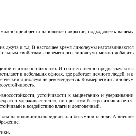
м можно приобрести напольное покрытие, подходящее к вашему
из джута и т.д. В настоящее время линолеумы изготавливаются
ительным свойствам современного линолеума можно добавить
иной и износостойкостью. И соответственно предназначаются
тилают в небольших офисах, где работает немного людей, и в
ммерческий линолеум не рекомендуется. Коммерческий линолеум
осоустойчивость.
износостойкости, устойчивости к выцветанию и удерживании
красно удерживает тепло, но при этом быстро изнашивается.
стойчивый к воздействию влаги и долговечный.
я она на поливинилхлоридной или битумной основе. А внешне
бражение.
тики.