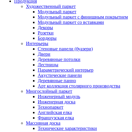
Продукция
Художественный паркет
Модульный паркет
Модульный паркет с финишным покрытием
Модульный паркет со вставками
Декоры
Розетки
Бордюры
Интерьеры
Стеновые панели (буазери)
Двери
Деревянные потолки
Лестницы
Параметрический интерьер
Акустические панели
Деревянные панно
Арт коллекция столярного производства
Многослойный паркет
Инженерный модуль
Инженерная доска
Технопаркет
Английская елка
Французская елка
Массивная доска
Технические характеристики