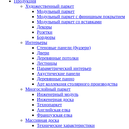
Продукция
Художественный паркет
Модульный паркет
Модульный паркет с финишным покрытием
Модульный паркет со вставками
Декоры
Розетки
Бордюры
Интерьеры
Стеновые панели (буазери)
Двери
Деревянные потолки
Лестницы
Параметрический интерьер
Акустические панели
Деревянные панно
Арт коллекция столярного производства
Многослойный паркет
Инженерный модуль
Инженерная доска
Технопаркет
Английская елка
Французская елка
Массивная доска
Технические характеристики