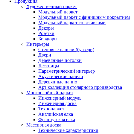
Продукция
Художественный паркет
Модульный паркет
Модульный паркет с финишным покрытием
Модульный паркет со вставками
Декоры
Розетки
Бордюры
Интерьеры
Стеновые панели (буазери)
Двери
Деревянные потолки
Лестницы
Параметрический интерьер
Акустические панели
Деревянные панно
Арт коллекция столярного производства
Многослойный паркет
Инженерный модуль
Инженерная доска
Технопаркет
Английская елка
Французская елка
Массивная доска
Технические характеристики