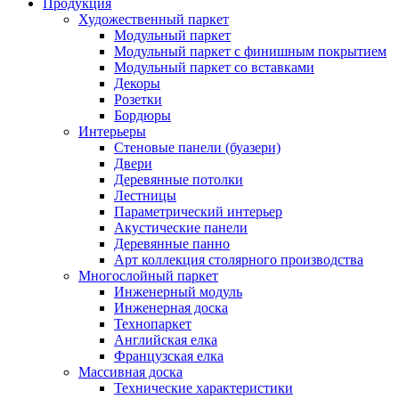
Продукция
Художественный паркет
Модульный паркет
Модульный паркет с финишным покрытием
Модульный паркет со вставками
Декоры
Розетки
Бордюры
Интерьеры
Стеновые панели (буазери)
Двери
Деревянные потолки
Лестницы
Параметрический интерьер
Акустические панели
Деревянные панно
Арт коллекция столярного производства
Многослойный паркет
Инженерный модуль
Инженерная доска
Технопаркет
Английская елка
Французская елка
Массивная доска
Технические характеристики