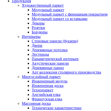
Продукция
Художественный паркет
Модульный паркет
Модульный паркет с финишным покрытием
Модульный паркет со вставками
Декоры
Розетки
Бордюры
Интерьеры
Стеновые панели (буазери)
Двери
Деревянные потолки
Лестницы
Параметрический интерьер
Акустические панели
Деревянные панно
Арт коллекция столярного производства
Многослойный паркет
Инженерный модуль
Инженерная доска
Технопаркет
Английская елка
Французская елка
Массивная доска
Технические характеристики