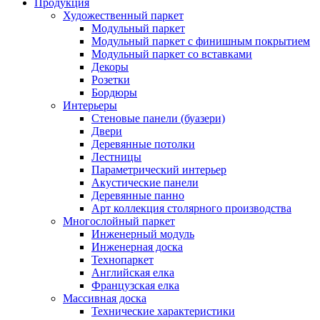
Продукция
Художественный паркет
Модульный паркет
Модульный паркет с финишным покрытием
Модульный паркет со вставками
Декоры
Розетки
Бордюры
Интерьеры
Стеновые панели (буазери)
Двери
Деревянные потолки
Лестницы
Параметрический интерьер
Акустические панели
Деревянные панно
Арт коллекция столярного производства
Многослойный паркет
Инженерный модуль
Инженерная доска
Технопаркет
Английская елка
Французская елка
Массивная доска
Технические характеристики