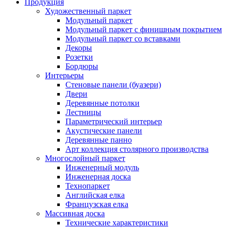
Продукция
Художественный паркет
Модульный паркет
Модульный паркет с финишным покрытием
Модульный паркет со вставками
Декоры
Розетки
Бордюры
Интерьеры
Стеновые панели (буазери)
Двери
Деревянные потолки
Лестницы
Параметрический интерьер
Акустические панели
Деревянные панно
Арт коллекция столярного производства
Многослойный паркет
Инженерный модуль
Инженерная доска
Технопаркет
Английская елка
Французская елка
Массивная доска
Технические характеристики