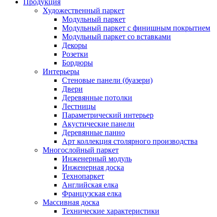
Продукция
Художественный паркет
Модульный паркет
Модульный паркет с финишным покрытием
Модульный паркет со вставками
Декоры
Розетки
Бордюры
Интерьеры
Стеновые панели (буазери)
Двери
Деревянные потолки
Лестницы
Параметрический интерьер
Акустические панели
Деревянные панно
Арт коллекция столярного производства
Многослойный паркет
Инженерный модуль
Инженерная доска
Технопаркет
Английская елка
Французская елка
Массивная доска
Технические характеристики