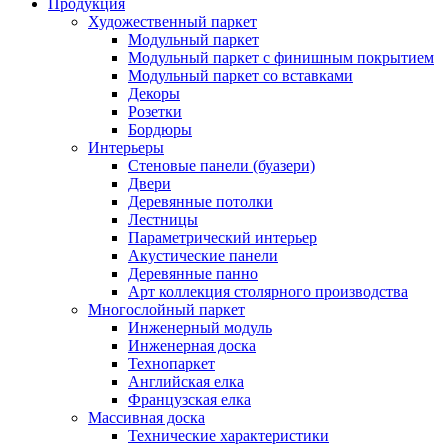
Продукция
Художественный паркет
Модульный паркет
Модульный паркет с финишным покрытием
Модульный паркет со вставками
Декоры
Розетки
Бордюры
Интерьеры
Стеновые панели (буазери)
Двери
Деревянные потолки
Лестницы
Параметрический интерьер
Акустические панели
Деревянные панно
Арт коллекция столярного производства
Многослойный паркет
Инженерный модуль
Инженерная доска
Технопаркет
Английская елка
Французская елка
Массивная доска
Технические характеристики