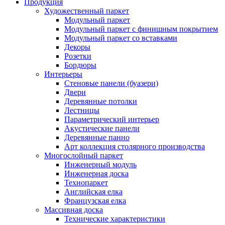
Продукция
Художественный паркет
Модульный паркет
Модульный паркет с финишным покрытием
Модульный паркет со вставками
Декоры
Розетки
Бордюры
Интерьеры
Стеновые панели (буазери)
Двери
Деревянные потолки
Лестницы
Параметрический интерьер
Акустические панели
Деревянные панно
Арт коллекция столярного производства
Многослойный паркет
Инженерный модуль
Инженерная доска
Технопаркет
Английская елка
Французская елка
Массивная доска
Технические характеристики