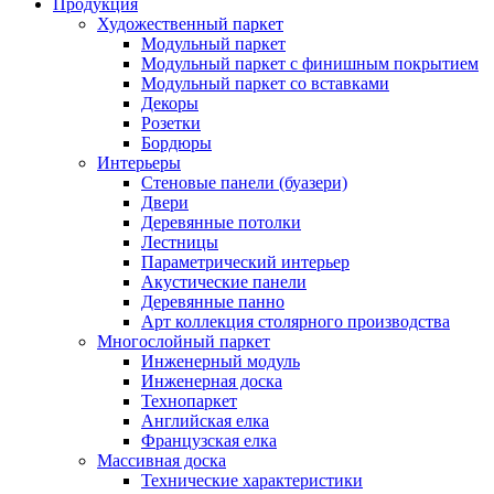
Продукция
Художественный паркет
Модульный паркет
Модульный паркет с финишным покрытием
Модульный паркет со вставками
Декоры
Розетки
Бордюры
Интерьеры
Стеновые панели (буазери)
Двери
Деревянные потолки
Лестницы
Параметрический интерьер
Акустические панели
Деревянные панно
Арт коллекция столярного производства
Многослойный паркет
Инженерный модуль
Инженерная доска
Технопаркет
Английская елка
Французская елка
Массивная доска
Технические характеристики