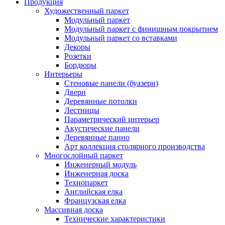
Продукция
Художественный паркет
Модульный паркет
Модульный паркет с финишным покрытием
Модульный паркет со вставками
Декоры
Розетки
Бордюры
Интерьеры
Стеновые панели (буазери)
Двери
Деревянные потолки
Лестницы
Параметрический интерьер
Акустические панели
Деревянные панно
Арт коллекция столярного производства
Многослойный паркет
Инженерный модуль
Инженерная доска
Технопаркет
Английская елка
Французская елка
Массивная доска
Технические характеристики