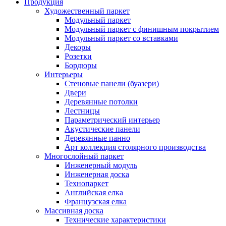
Продукция
Художественный паркет
Модульный паркет
Модульный паркет с финишным покрытием
Модульный паркет со вставками
Декоры
Розетки
Бордюры
Интерьеры
Стеновые панели (буазери)
Двери
Деревянные потолки
Лестницы
Параметрический интерьер
Акустические панели
Деревянные панно
Арт коллекция столярного производства
Многослойный паркет
Инженерный модуль
Инженерная доска
Технопаркет
Английская елка
Французская елка
Массивная доска
Технические характеристики