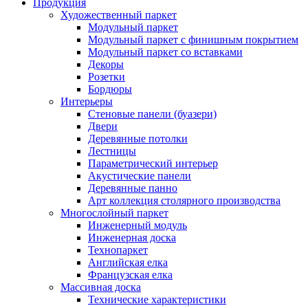
Продукция
Художественный паркет
Модульный паркет
Модульный паркет с финишным покрытием
Модульный паркет со вставками
Декоры
Розетки
Бордюры
Интерьеры
Стеновые панели (буазери)
Двери
Деревянные потолки
Лестницы
Параметрический интерьер
Акустические панели
Деревянные панно
Арт коллекция столярного производства
Многослойный паркет
Инженерный модуль
Инженерная доска
Технопаркет
Английская елка
Французская елка
Массивная доска
Технические характеристики