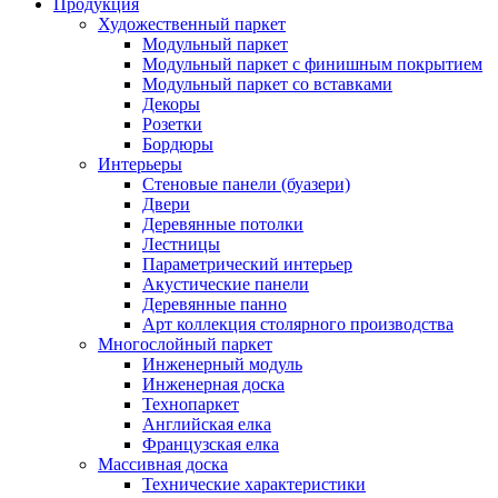
Продукция
Художественный паркет
Модульный паркет
Модульный паркет с финишным покрытием
Модульный паркет со вставками
Декоры
Розетки
Бордюры
Интерьеры
Стеновые панели (буазери)
Двери
Деревянные потолки
Лестницы
Параметрический интерьер
Акустические панели
Деревянные панно
Арт коллекция столярного производства
Многослойный паркет
Инженерный модуль
Инженерная доска
Технопаркет
Английская елка
Французская елка
Массивная доска
Технические характеристики