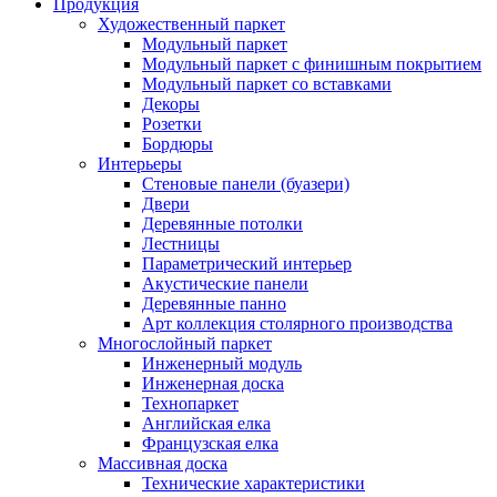
Продукция
Художественный паркет
Модульный паркет
Модульный паркет с финишным покрытием
Модульный паркет со вставками
Декоры
Розетки
Бордюры
Интерьеры
Стеновые панели (буазери)
Двери
Деревянные потолки
Лестницы
Параметрический интерьер
Акустические панели
Деревянные панно
Арт коллекция столярного производства
Многослойный паркет
Инженерный модуль
Инженерная доска
Технопаркет
Английская елка
Французская елка
Массивная доска
Технические характеристики