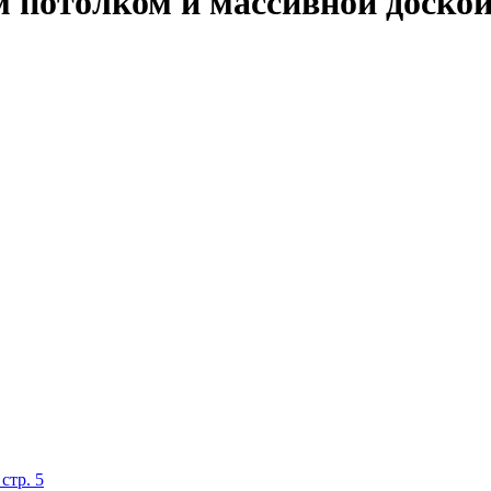
м потолком и массивной доско
стр. 5