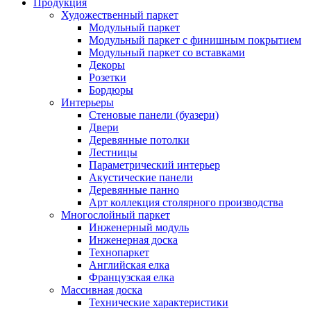
Продукция
Художественный паркет
Модульный паркет
Модульный паркет с финишным покрытием
Модульный паркет со вставками
Декоры
Розетки
Бордюры
Интерьеры
Стеновые панели (буазери)
Двери
Деревянные потолки
Лестницы
Параметрический интерьер
Акустические панели
Деревянные панно
Арт коллекция столярного производства
Многослойный паркет
Инженерный модуль
Инженерная доска
Технопаркет
Английская елка
Французская елка
Массивная доска
Технические характеристики