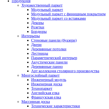
Продукция
Художественный паркет
Модульный паркет
Модульный паркет с финишным покрытием
Модульный паркет со вставками
Декоры
Розетки
Бордюры
Интерьеры
Стеновые панели (буазери)
Двери
Деревянные потолки
Лестницы
Параметрический интерьер
Акустические панели
Деревянные панно
Арт коллекция столярного производства
Многослойный паркет
Инженерный модуль
Инженерная доска
Технопаркет
Английская елка
Французская елка
Массивная доска
Технические характеристики